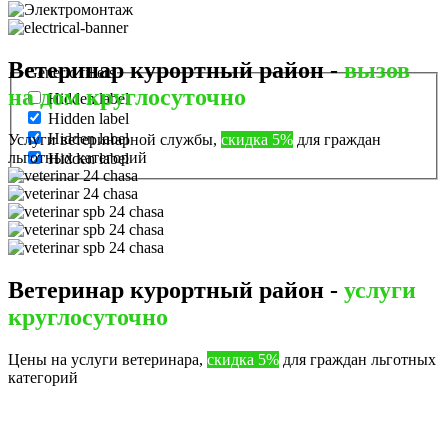
Ветеринар курортный район -
вызов
Generic filters
на дом круглосуточно
Hidden label
Hidden label
Hidden label
Услуги ветеринарной службы,
скидка 5%
для граждан
льготных категорий
Hidden label
Ветеринар курортный район -
услуги
круглосуточно
Цены на услуги ветеринара,
скидка 5%
для граждан льготных
категорий